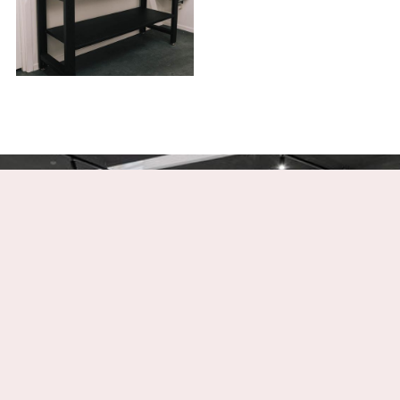
2024 © VERVET.NO
ALL RIGHTS RESERVED
by
MΔGY